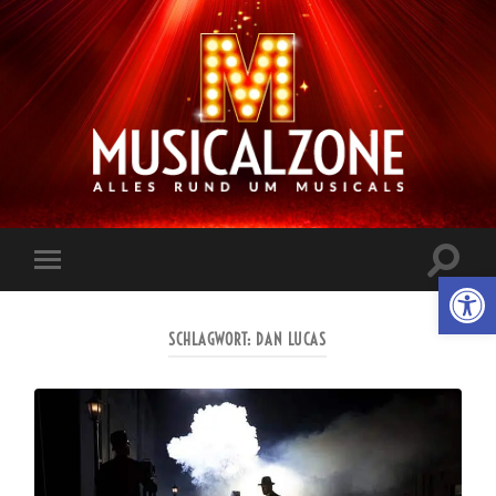
Musicalzone.de
Suchfe
Werkzeugl
Mobile-
ein-/a
Menü
ein-/ausblenden
SCHLAGWORT:
DAN LUCAS