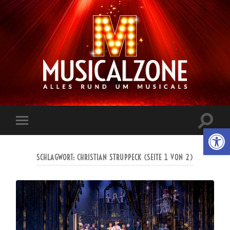
Musicalzone.de
Suchfe
Werkzeugl
Mobile-
ein-/a
Menü
ein-/ausblenden
SCHLAGWORT:
CHRISTIAN STRUPPECK
(SEITE 1 VON 2)