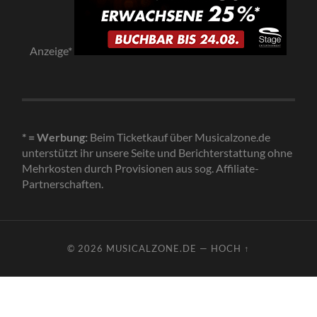
Anzeige*
* = Werbung:
Beim Ticketkauf über Musicalzone.de
unterstützt ihr unsere Seite und Berichterstattung ohne
Mehrkosten durch Provisionen aus sog. Affiliate-
Partnerschaften.
© 2026
MUSICALZONE.DE
—
HOCH ↑