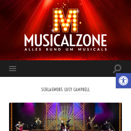
Musicalzone.de
Suchfe
Werkzeugl
Mobile-
ein-/a
Menü
ein-/ausblenden
SCHLAGWORT:
LUCY CAMPBELL