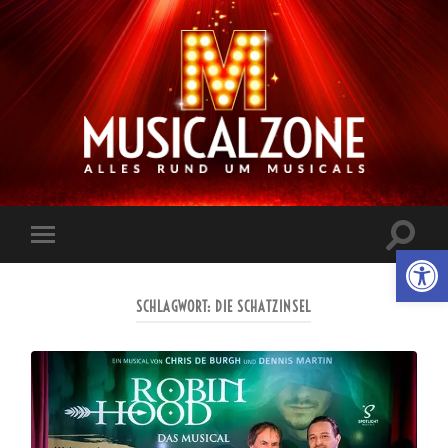
Musicalzone.de
Suchfe
Werkzeugl
Mobile-
ein-/a
Menü
ein-/ausblenden
SCHLAGWORT:
DIE SCHATZINSEL