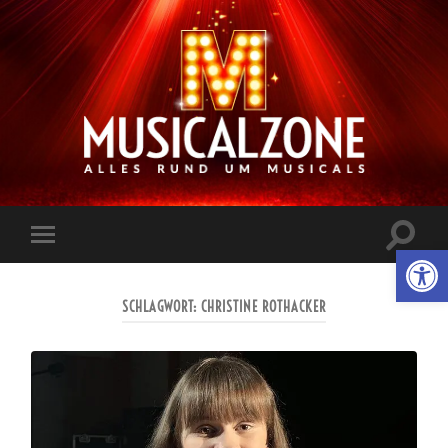
Musicalzone.de
Suchfe
Werkzeugl
Mobile-
ein-/a
Menü
ein-/ausblenden
SCHLAGWORT:
CHRISTINE ROTHACKER