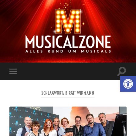
Musicalzone.de
Suchfe
Werkzeugl
Mobile-
ein-/a
Menü
ein-/ausblenden
SCHLAGWORT:
BIRGIT WIDMANN