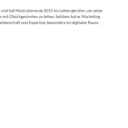
lt und hat Musicalzone.de 2015 ins Leben gerufen, um seine
s mit Gleichgesinnten zu teilen. Seitdem hat er Marketing
eidenschaft und Expertise, besonders im digitalen Raum.