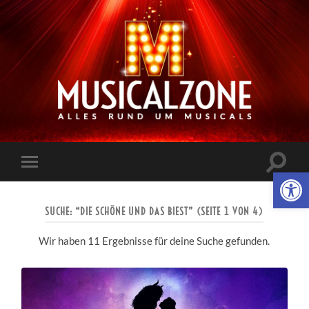
Musicalzone.de
Suchfe
Werkzeugl
Mobile-
ein-/a
Menü
ein-/ausblenden
SUCHE: “DIE SCHÖNE UND DAS BIEST”
(SEITE 1 VON 4)
Wir haben 11 Ergebnisse für deine Suche gefunden.