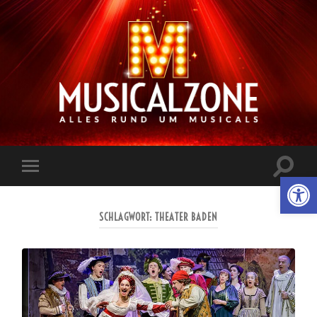
Musicalzone.de
Suchfe
Werkzeugl
Mobile-
ein-/a
Menü
ein-/ausblenden
SCHLAGWORT:
THEATER BADEN